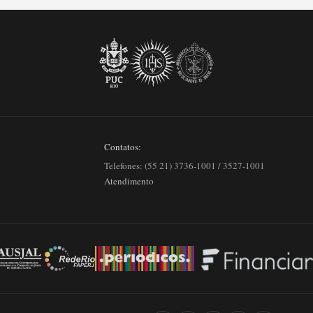
Contatos:
Telefones: (55 21) 3736-1001 / 3527-1001
Atendimento