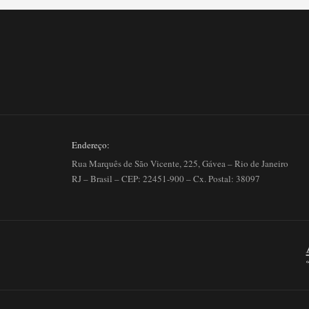
Endereço:
Rua Marquês de São Vicente, 225, Gávea – Rio de Janeiro
RJ – Brasil – CEP: 22451-900 – Cx. Postal: 38097