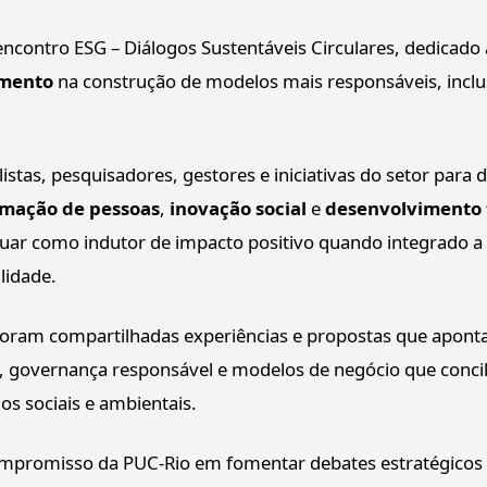
encontro
ESG – Diálogos Sustentáveis Circulares, dedicado a
amento
na construção de modelos mais responsáveis, inclu
istas, pesquisadores, gestores e iniciativas do setor para 
rmação de pessoas
,
inovação social
e
desenvolvimento t
ar como indutor de impacto positivo quando integrado a 
lidade.
 foram compartilhadas experiências e propostas que apont
a, governança responsável e modelos de negócio que conci
s sociais e ambientais.
ompromisso da PUC-Rio em fomentar debates estratégico