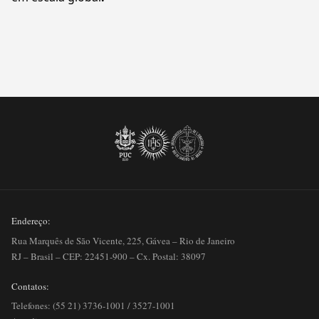
Endereço:
Rua Marquês de São Vicente, 225, Gávea – Rio de Janeiro
RJ – Brasil – CEP: 22451-900 – Cx. Postal: 38097
Contatos:
Telefones: (55 21) 3736-1001 / 3527-1001